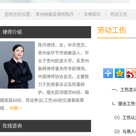
您所在的位置：
贵州纳雍县律师陈丹
>
法律知识
>
劳动工伤
劳动工伤
律师介绍
陈丹律师，女，中共党员，
贵州省毕节市纳雍县人，毕
业于贵州民族大学，系贵州
衡释律师事务所专职律师。
中国律师协会会员。主要致
力于民商事诉讼及刑事辩
一、工伤怎
护，擅长民间借贷纠纷、婚
姻家庭纠纷、劳动争议(工伤)纠纷交通事故理
1、提出工
赔...
详细>>
（1）工伤
在线咨询
（2）与用