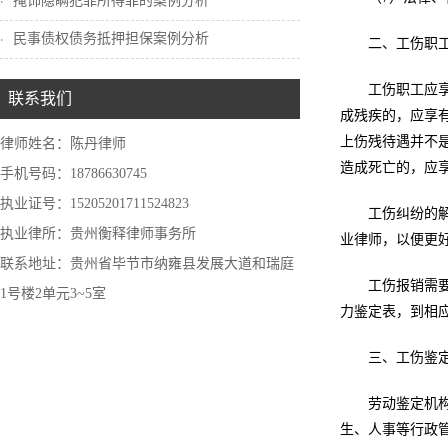
掩饰隐瞒犯罪所得罪的案例分析
民事债权债务抵押担保案例分析
二、工伤职
工伤职工应
联系我们
成残疾的，应享
上伤残待遇并不
律师姓名：陈丹律师
造成死亡的，应
手机号码：18786630745
执业证号：15205201711524823
工伤纠纷的
执业律所：贵州衡释律师事务所
业律师，以便更
联系地址：贵州省毕节市纳雍县发展大道和瑞庭
工伤报销需
1号楼2单元3~5室
力鉴定表，到相
三、工伤鉴
劳动鉴定机
生、人事等行政