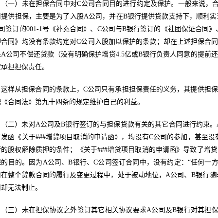
（一）未在担保合同中对C公司合同目的进行约定及保护。一般来说，
司提供担保，主要是为了入股A公司，并在B银行提供贷款支持下，顺利实
公司签订的001-1号《补充合同》、C公司与B银行签订的《社团保证合同
押合同》均没有条款约定对C公司入股加以保护的条款；却在上述担保合同
果A公司不偿还贷款（没有明确保护增贷4.5亿或B银行负责人同意的提前
定承担担保责任。
这样从担保合同的条款上，C公司只有承担担保责任的义务，其提供担
据《合同法》第九十四条的规定维护自己的利益。
（二）未对A公司及B银行签订的与担保贷款有关的其它合同进行约束。A公
发函《关于###增贷项目取消的申请函》，均没有C公司的参加，甚至没有
行的股权解除质押的条件；《关于###增贷项目取消的申请函》导致了增
保的目的。因为A公司、B银行、C公司签订合同中，没有约定：“任何一
司在整个贷款合同的履行及变更过程中，处于被动地位，A公司、B银行随
司却无法制止。
（三）未在担保协议之外签订其它相关协议要求A公司及B银行对其担