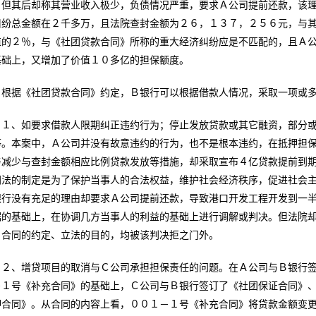
但其后却称其营业收入极少，负债情况严重，要求Ａ公司提前还款，该
纠纷总金额在２千多万，且法院查封金额为２６，１３７，２５６元，与
值的２％，与《社团贷款合同》所称的重大经济纠纷应是不匹配的，且Ａ
基础上，又增加了价值１０多亿的担保额度。
根据《社团贷款合同》约定，Ｂ银行可以根据借款人情况，采取一项或
１、如要求借款人限期纠正违约行为；停止发放贷款或其它融资，部分
等。本案中，Ａ公司并没有故意违约的行为，也不是根本违约，在抵押担
与减少与查封金额相应比例贷款发放等措施，却采取宣布４亿贷款提前到
同法的制定是为了保护当事人的合法权益，维护社会经济秩序，促进社会
银行没有充足的理由却要求Ａ公司提前还款，导致港口开发工程开发到一
据的基础上，在协调几方当事人的利益的基础上进行调解或判决。但法院
、合同的约定、立法的目的，均被该判决拒之门外。
２、增贷项目的取消与Ｃ公司承担担保责任的问题。在Ａ公司与Ｂ银行
－１号《补充合同》的基础上，Ｃ公司与Ｂ银行签订了《社团保证合同》
押合同》。从合同的内容上看，００１－１号《补充合同》将贷款金额变