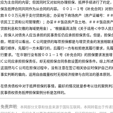
定应为主合同的内容；但其同时又对如何办理担保、抵押手续进行了约定
担保及抵押合同共同作为从合同的内容。 ００１－１号《补充合同》对担
放款８００万元用于支付贷款利息；办妥地下商场房产（房产证编号：＃
付农民工工资和公司管理费）；办妥＃＃饭店房产及土地、＃＃＃饭店房
付贷款利息和欠缴的海域使用金）。”根据最高法院《关于适用＜中华人民
后，担保人对债务人应当承担的民事责任仍应承担担保责任。但是，担保
条款，明显可以看出，Ｃ公司提供的每项担保都是与增贷资金的发放相联
后履行顺序，先履行一方未履行的，后履行一方有权拒绝其履行要求，先
履行要求。”在Ｂ银行没有按００１－１号《补充合同》的担保要求发放
调Ｃ公司应承担担保责任，却无视担保合同条款设置的担保条件。综上所
。这固然与Ｃ公司在担保过程中，没有注意在签订相关协议时保护自己的
、事实判断的偏向，运用自由裁量权时无视经济规律与合同法的基本原则
在债务债权中对于抵押担保的事情，最好的情况就是参考以往的案例判
，民事债权债务抵押担保案例分析是怎样的。
免责声明
：本网部分文章和信息来源于国际互联网，本网转载出于传递