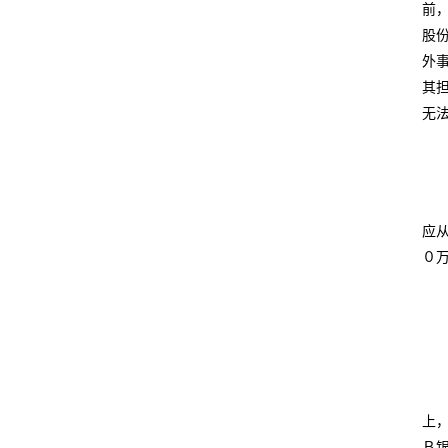
前
股
外
其
无
应
０
上
Ｂ