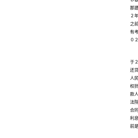
那
２
之
有
０
于
还
人
权
款
法
合
利
前