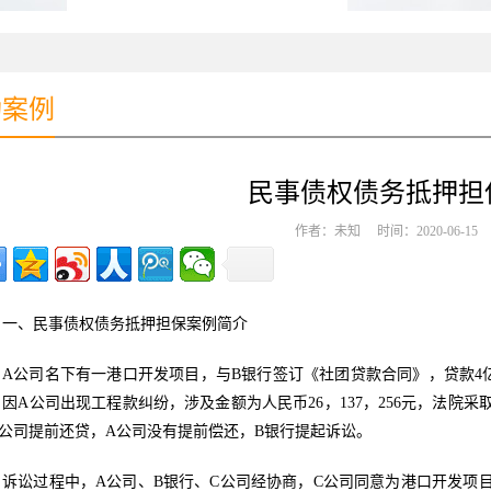
功案例
民事债权债务抵押担
作者：未知 时间：2020-06-1
一、民事债权债务抵押担保案例简介
A公司名下有一港口开发项目，与B银行签订《社团贷款合同》，贷款4亿，借款
，因A公司出现工程款纠纷，涉及金额为人民币26，137，256元，法院
A公司提前还贷，A公司没有提前偿还，B银行提起诉讼。
诉讼过程中，A公司、B银行、C公司经协商，C公司同意为港口开发项