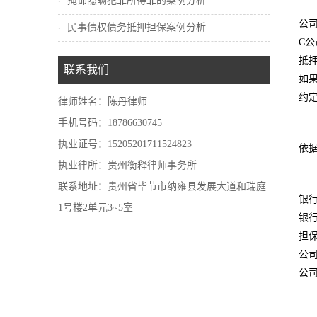
掩饰隐瞒犯罪所得罪的案例分析
公
民事债权债务抵押担保案例分析
C
抵
联系我们
如
约
律师姓名：陈丹律师
手机号码：18786630745
执业证号：15205201711524823
依
执业律所：贵州衡释律师事务所
联系地址：贵州省毕节市纳雍县发展大道和瑞庭
银行
1号楼2单元3~5室
银
担
公
公