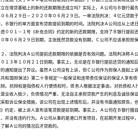
建立在增贷基础上的新的还款期限还成立吗？实际上，Ａ公司与Ｂ银行最
年０６月２９日－２０２０年０６月２９日。一审法院判决：４亿元贷款
前，Ｂ银行的单方面宣布贷款提前到期的时间。法院判决Ａ公司应从上述
考虑００１－１号《补充合同》约定的新的还款期限，支持了Ｂ银行提前
２０年０６月２９日到期，主张既然贷款没有到期，Ｃ公司不应该承担担
２、法院判决Ａ公司提前还款期限的依据是否有效问题。法院判决称Ａ
２０１３年１０月２１日到期。事实上，无论是在Ｂ银行提前还贷的通知
贷的通知提出了异议。虽然Ａ公司没有上诉，但Ｃ公司作为担保人提起上
民共和国担保法》第二十条规定“一般保证和连带责任保证的保证人享有
抗辩。抗辩权是指债权人行使债权时，债务人根据法定事由，对抗债权人
人营业收入极少，负债情况严重，无法自主承担贷款产生的利息及诚信保
院采取诉讼保全措施，该公司在出现上述情形后，并没有书面通知原告，
同》约定，被上诉人宣布该笔贷款提前到期。事实上，Ａ公司在Ｂ银行擅
息，并没有违约行为。Ａ公司从事的是港口开发项目，在前期开发过程中
是了解Ａ公司的情况后才贷款的。