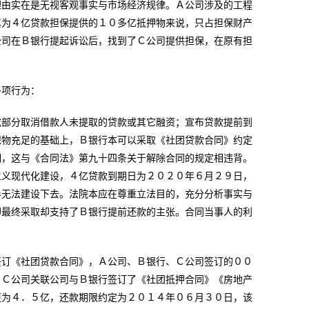
理由实在是无视客观事实与市场经济规律。Ａ公司涉及的工程
其为４亿贷款担保提供的１０多亿抵押物来说，只占担保财产
公司在Ｂ银行提起诉讼后，找到了Ｃ公司提供担保，在原有担
多项行为：
或部分取消借款人未提取的贷款或其它融资；宣布贷款提前到
保物充足的基础上，Ｂ银行本可以采取《社团贷款合同》约定
期，这与《合同法》第九十四条关于解除合同的规定相违背。
主义现代化建设，４亿贷款到期日为２０２０年６月２９日，
半无法建设下去。法院本应在尊重立法目的，充分分析事实与
却最终采取却支持了Ｂ银行提前还款的主张。合同当事人的利
签订《社团贷款合同》，Ａ公司、Ｂ银行、Ｃ公司签订的００
、Ｃ公司关联公司与Ｂ银行签订了《社团抵押合同》《房地产
更为４．５亿，还款期限约定为２０１４年０６月３０日，该