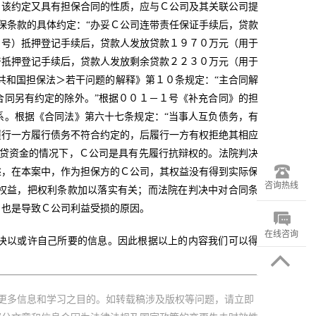
，该约定又具有担保合同的性质，应与Ｃ公司及其关联公司提
保条款的具体约定：“办妥Ｃ公司连带责任保证手续后，贷款
＃号）抵押登记手续后，贷款人发放贷款１９７０万元（用于
产抵押登记手续后，贷款人发放剩余贷款２２３０万元（用于
共和国担保法＞若干问题的解释》第１０条规定：“主合同解
合同另有约定的除外。”根据００１－１号《补充合同》的担
系。根据《合同法》第六十七条规定：“当事人互负债务，有
履行一方履行债务不符合约定的，后履行一方有权拒绝其相应
增贷资金的情况下，Ｃ公司是具有先履行抗辩权的。法院判决
述，在本案中，作为担保方的Ｃ公司，其权益没有得到实际保
咨询热线
权益，把权利条款加以落实有关；而法院在判决中对合同条
，也是导致Ｃ公司利益受损的原因。
在线咨询
决以或许自己所要的信息。因此根据以上的内容我们可以得
更多信息和学习之目的。如转载稿涉及版权等问题，请立即