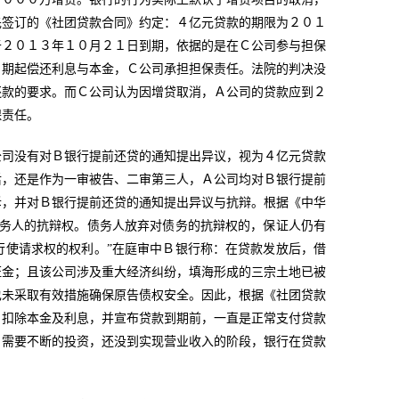
先签订的《社团贷款合同》约定：４亿元贷款的期限为２０１
于２０１３年１０月２１日到期，依据的是在Ｃ公司参与担保
日期起偿还利息与本金，Ｃ公司承担担保责任。法院的判决没
还款的要求。而Ｃ公司认为因增贷取消，Ａ公司的贷款应到２
保责任。
公司没有对Ｂ银行提前还贷的通知提出异议，视为４亿元贷款
后，还是作为一审被告、二审第三人，Ａ公司均对Ｂ银行提前
诉，并对Ｂ银行提前还贷的通知提出异议与抗辩。根据《中华
债务人的抗辩权。债务人放弃对债务的抗辩权的，保证人仍有
行使请求权的权利。”在庭审中Ｂ银行称：在贷款发放后，借
证金；且该公司涉及重大经济纠纷，填海形成的三宗土地已被
也未采取有效措施确保原告债权安全。因此，根据《社团贷款
自扣除本金及利息，并宣布贷款到期前，一直是正常支付贷款
，需要不断的投资，还没到实现营业收入的阶段，银行在贷款