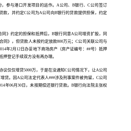
份，参与港口开发项目的运作。A公司、B银行、C公司签订
0万贷款，并约定C公司为A公司向B银行的贷款提供担保，约定
补充合同》约定的担保和抵押后，B银行同意A公司增资扩股，同
证合同》，但贷款人未按约定放款800万元；C公司关联公司与
014年2月12日办妥地下商场房产（房产证编号：##号）抵押
地抵押登记手续双方没有再办理。
协议仅仅增贷5000万，于是在没通知C公司情况下，让A公司
万增贷。因A公司法定代表人###涉及刑事案件被拘留，C公司
014年06月30日，未按期偿还银行贷款。B银行向法院主张权