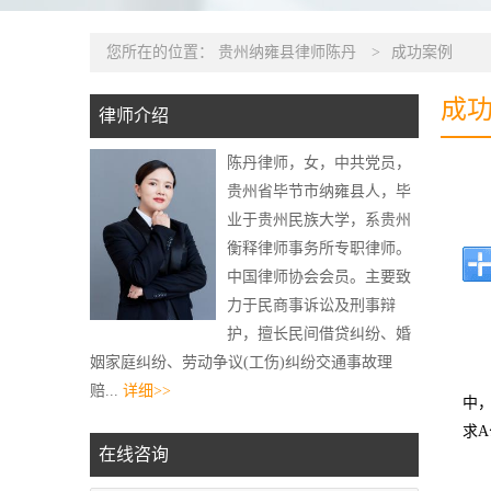
您所在的位置：
贵州纳雍县律师陈丹
>
成功案例
成
律师介绍
陈丹律师，女，中共党员，
贵州省毕节市纳雍县人，毕
业于贵州民族大学，系贵州
衡释律师事务所专职律师。
中国律师协会会员。主要致
力于民商事诉讼及刑事辩
护，擅长民间借贷纠纷、婚
姻家庭纠纷、劳动争议(工伤)纠纷交通事故理
赔...
详细>>
中
求
在线咨询