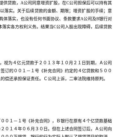
发提供贷款，A公司同意增资扩股，在C公司担保后可以持有其
加以落实。关于后续贷款的金额、期限；增资扩股的手续；意
具体落实，也没有任何书面协议、条款要求A公司及B银行对
体落实各方权利义务。结果当C公司入股出现障碍，后续贷款
，视为４亿元贷款于２０１３年１０月２１日到期，Ａ公司
日签订的００１－１号《补充合同》约定的４亿贷款和５００
息的偿还承担保证责任。Ｃ公司上诉，二审法院维持原判。
订００１－１号《补充合同》，Ｂ银行在原有４个亿贷款基础
为２０１４年０６月３０日。但在上述合同签订后，Ａ公司向
５０００万增贷。银行的行为实际上默认了增贷项目的取消，