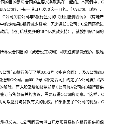
合同的目的是与合同的主要义务联系在一起的。本案例中，C
现A公司名下有一港口开发项这一目的。但A公司、B银行、
》、C公司关联公司与B银行签订的《社团抵押合同》《房地产
中约定如果B银行减少贷款，无需通知C公司；C公司还承诺
还款后，银行后续更多的10个亿贷款支持），就按担保合同的
保所寻求合同目的（或者说其权利）却无任何条款保护。很难
司与B银行签订了第001-2号《补充合同》，及A公司向B
通知C公司。而001-2号《补充合同》约定了A公司质押给B
贷的解除。而入股及增加贷款却是C公司为A公司向B银行提供
方签订与贷款有关的协议，需要取得C公司的同意。”这样，C
时可以签订与贷款有关的协议，如果损害了C公司的利益，C
保承担义务。C公司同意为港口开发项目贷款向银行提供担保