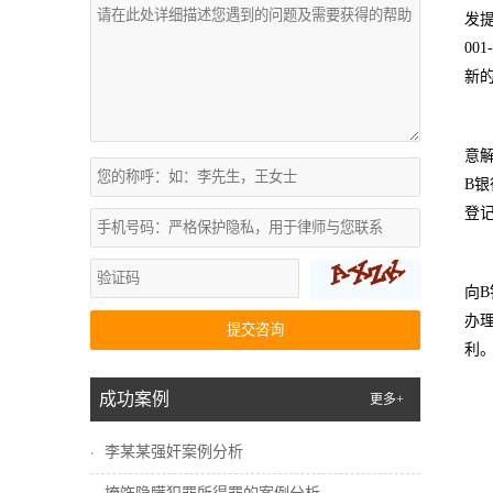
发
00
新的
意解
B银
登
向B
办理
提交咨询
利
成功案例
更多+
李某某强奸案例分析