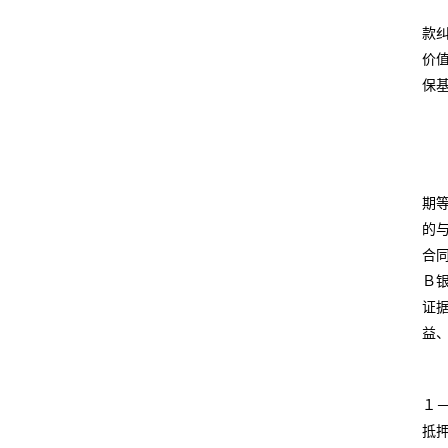
款
价
保
期
的
合
Ｂ
证
益
１
抵