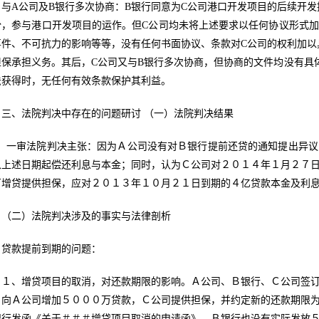
，与A公司及B银行多次协商：B银行同意为C公司港口开发项目的后续开
份，参与港口开发项目的运作。但C公司均未将上述要求以任何协议形式
事件、不可抗力的影响等等，没有任何书面协议、条款对C公司的权利加以
担保承担义务。其后，C公司又与B银行多次协商，但协商的文件均没有具
法获得时，无任何有效条款保护其利益。
三、法院判决中存在的问题研讨 （一）法院判决结果
一审法院判决主张：因为Ａ公司没有对Ｂ银行提前还贷的通知提出异议
从上述日期起偿还利息与本金；同时，认为Ｃ公司对２０１４年１月２７
万增贷提供担保，应对２０１３年１０月２１日到期的４亿贷款本金及利
（二）法院判决涉及的事实与法律剖析
贷款提前到期的问题：
１、增贷项目的取消，对还款期限的影响。Ａ公司、Ｂ银行、Ｃ公司签
，向Ａ公司增加５０００万贷款，Ｃ公司提供担保，并约定新的还款期限
银行发函《关于＃＃＃增贷项目取消的申请函》，Ｂ银行也没有实际发放