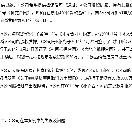
提供贷款，C公司希望提供担保后可以通过对A公司增资扩股，持有其股
1-1号《补充合同》，B银行在原有4个亿贷款基础上，向A公司增加500
还款期限为2014年06月30日。
A公司与B银行签订了第001-2号《补充合同》约定：办妥001-1号《
除A公司的股权质押。C公司与B银行于2014年1月27日签订了《社团保
行于2014年1月27日签订了《社团抵押合同》《房地产抵押合同》，并于2
记手续后，B银行仍未按规定发放贷款1970万元。于是后续饭店房产及土
A公司大股东因原计划向B银行增贷1.5亿，发现A公司、B银行、C公司的
银行发函《关于###增贷项目取消的申请函》，B银行于是没有发放5000
A公司股权过户出现障碍，A公司在001-1号《补充合同》约定还款期限2
。
二、C公司在本案例中的失误及问题