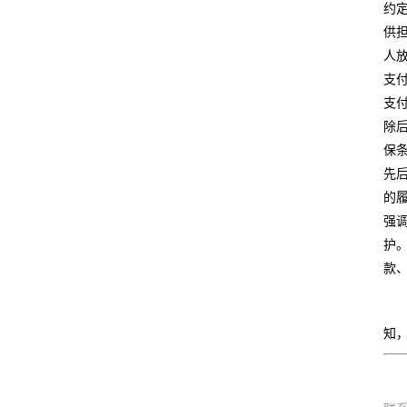
约
供
人
支
支
除
保
先
的
强
护
款
知